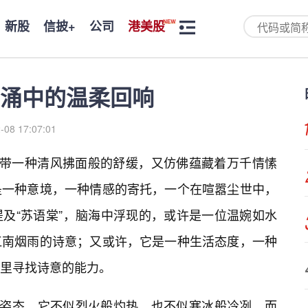
新股
信披+
公司
港美股
涌中的温柔回响
-08 17:07:01
自带一种清风拂面般的舒缓，又仿佛蕴藏着万千情愫
是一种意境，一种情感的寄托，一个在喧嚣尘世中，
及“苏语棠”，脑海中浮现的，或许是一位温婉如水
江南烟雨的诗意；又或许，它是一种生活态度，一种
里寻找诗意的能力。
的姿态。它不似烈火般灼热，也不似寒冰般冷冽，而