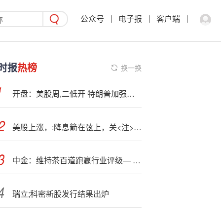
公众号
电子报
客户端
时报
热榜
换一换
开盘：美股周,二低开 特朗普加强攻击美联储独立性
美股上涨，:降息箭在弦上，关<注>9月FOMC会议
中金：维持茶百道跑赢行业评级— 目标价12:港元
瑞立;科密新股发行结果出炉