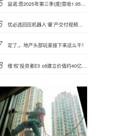
益诺;思2025年第三季{度}营收1.95亿元 环比增17.71%
优必选回应机器人‘量’产交付视频特效质疑：已发布一镜到底视频
定了,，地产头部玩家接下来这么干！
维‘权’投资者Ell
ott建立价值约40亿美元百事公司股份 寻求推动变革