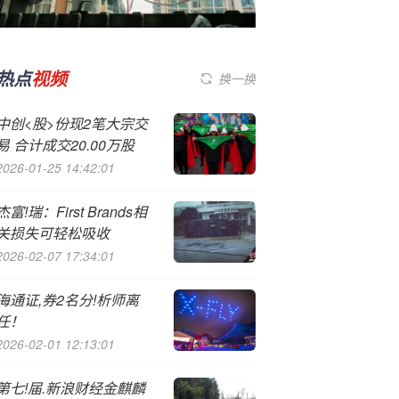
热点
视频
换一换
中创<股>份现2笔大宗交
易 合计成交20.00万股
2026-01-25 14:42:01
杰富!瑞：First Brands相
关损失可轻松吸收
2026-02-07 17:34:01
海通证,券2名分!析师离
任！
2026-02-01 12:13:01
第七!届.新浪财经金麒麟