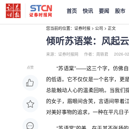
首页
快讯
要闻
股市
您当前的位置：
证券时报
>
公司
>
正文
倾听苏语棠：风起云
来源：证券时报网
作者：周轶君
2026-02
“苏语棠”——这三个字，仿佛
点赞
的低语。它不仅仅是一个名字，更
总能触动人心的温柔回响。当我们提
的女子，眉眼间含笑，言语间带着
对美好事物的追求，一种在平凡日子
“苏语棠”的美，在于其不张扬