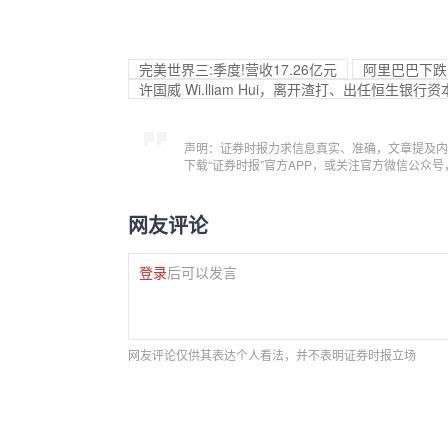
完美世界三:季度!营收17.26亿元
阿里巴巴下跌1
许国威 Wi.lliam Hui，离开渣打、出任恒生银行
声明：证券时报力求信息真实、准确，文章提及内
下载“证券时报”官方APP，或关注官方微信公众
网友评论
登录
后可以发言
网友评论仅供其表达个人看法，并不表明证券时报立场