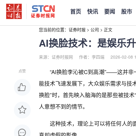
首页
快讯
要闻
股市
您当前的位置：
证券时报
>
公司
>
正文
AI换脸技术：是娱乐
来源：证券时报网
作者：李四端
2026-02-08 
“AI换脸李沁被C到高潮”——这
点赞
能技术飞速发展下，大众娱乐需求与技术
换脸”时，首先映入脑海的是那些被技术
人意想不到的情节。
这种技术，理论上可以将任何人的
真却虚假的影像。