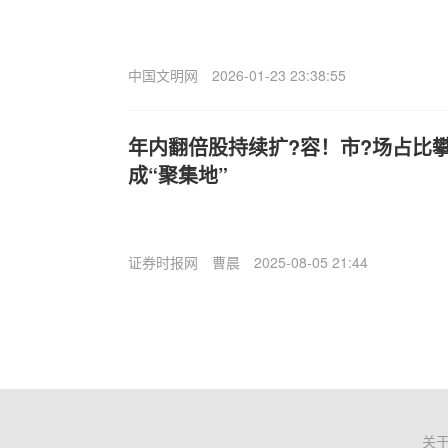
中国文明网
2026-01-23 23:38:55
年内翻倍股持续扩?容！市?场占比
成“聚集地”
证券时报网
曹晨
2025-08-05 21:44
关