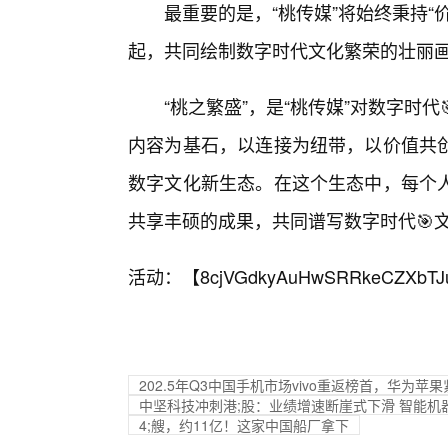
最重要的是，“桃传媒”将始终秉持
起，共同绘制数字时代文化繁荣的壮丽
“桃之繁盛”，是“桃传媒”对数字时
内容为基石，以连接为纽带，以价值共
数字文化新生态。在这个生态中，每个
共享丰硕的成果，共同谱写数字时代🎯
活动：【
8cjVGdkyAuHwSRRkeCZXbTJ
202.5年Q3中国手机市场vivo重返榜首，华为苹
中坚科技冲刺港;股：业绩增速断崖式下滑 智能机
4;艘，约11亿！这家中国船厂拿下